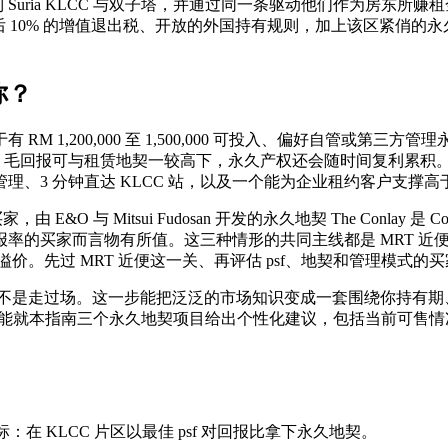
分钟内到 Suria KLCC 与双子塔，并通过同一条驱动他们作为房东所
，五年后 10% 的增值退出税、开放的外国持有规则，加上该区紧
你？
00,000 至 1,500,000 可投入、偏好自管或第三方管理永久地契的
最低的永久地契，毛回报可与租赁地契一较高下，永久产权还会随时间复利累积。
or 的品牌管理、3 分钟直达 KLCC 站，以及一个能为企业租约客户
&O 与 Mitsui Fudosan 开发的永久地契 The Conla
回报率的买家而言物有所值。这三种情形的共同主线都是 MRT 近便。本指南
溢价。先过 MRT 近便这一关、再评估 psf、地契和管理模
是走过场。这一步能把泛泛的市场知识变成一套围绕你持有期、杠杆和退
与 TRX 豪华住宅市场，能就本指南三个永久地契项目给出个性化建议，包
在 KLCC 片区以最佳 psf 对回报比拿下永久地契。