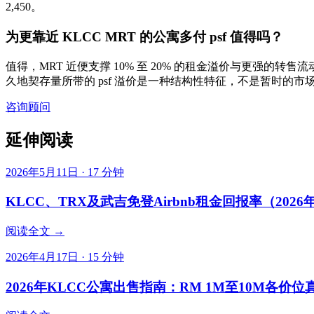
2,450。
为更靠近 KLCC MRT 的公寓多付 psf 值得吗？
值得，MRT 近便支撑 10% 至 20% 的租金溢价与更强的转售流动性
久地契存量所带的 psf 溢价是一种结构性特征，不是暂时的市
咨询顾问
延伸阅读
2026年5月11日
·
17
分钟
KLCC、TRX及武吉免登Airbnb租金回报率（2026
阅读全文 →
2026年4月17日
·
15
分钟
2026年KLCC公寓出售指南：RM 1M至10M各价