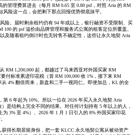
高的管理费算进去（每月 RM 0.65 至 0.80 psf，对照 Aria 的 RM
它没有租约缩短风险这一点，会把剩下那点回报优势彻底抹平。
风险。届时剩余租约仍有 94 年或以上，银行融资不受限制、买
那 RM 100 的 psf 溢价由品牌管理和服务式公寓的租客定位所覆盖。
及随着租约倒计时也无转售不确定性，这些让永久地契 Aria
dences 从 RM 1,200,000 起，都越过了马来西亚对外国买家 RM
买家要付标准累进印花税（首 RM 100,000 收 1%，接下来 RM
 8% 的税率从 4% 翻倍而来，新盘和二手一视同仁。即便加总，KL 的全
6 年起为 10%。所以一位在 2026 年买入永久地契 Aria
依然生效）是结构上完全不同的结果。对任何计划持有 5 年以上的人，
 4%）、2026 年 1 月 1 日引入的 8% 外国买家印花
付。
获得长期居留身份，把一套 KLCC 永久地契公寓从被动资产