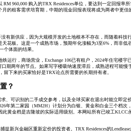
,000 购入的TRX Residences单位，要达到一定回报率所需
8个月的租客需求培育期，中期的现金回报表现将成为两者中更佳
乎没有新供应，因为大规模开发的土地根本不存在，而随着科技行
花板。这是一个成熟市场，预期年化涨幅为3至6%，而非低谷期
是一个体面的结果。
运行，商场营业，Exchange 106已有租户，2024年住
一窗口期两年的节点。如果写字楼吸纳速度滞后，成熟进程可能慢于
，留下来的买家恰好是TRX论点所需要的长期持有者。
配置？
赁需求、可识别的二手成交参考，以及全球买家在退出时能立即定
年第二家园（MM2H）计划分为白银、黄金和白金三个档次，购置物业最低要
000,000，因此黄金档是吉隆坡的实际适用级别。本网站所有已竣工
区重新定价的投资者。TRX Residences的Lendlease血统和