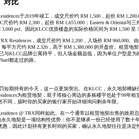
f）对比
dences于2019年竣工，成交尺价约 RM 1,500，起价 RM 1,200,0
C尺价约 RM 2,300，起价 RM 1,655,000；Eastern & Orient
价约 RM 3,000 psf。因此KLCC优质楼盘的实际价格区间为 RM 1,
sidences，成交尺价约 RM 2,200，入场价 RM 960,000。由Cor
0，每平方尺约 RM 2,326，高于 RM 1,380,000 的开盘价。租赁地契的G
永久地契定价已与KLCC品牌公寓持平，但入场金额远低，因为单位
Wharf都走过的路。
的今天，这一点更加突出。在KLCC，永久地契稀缺但确实存在：Aria、
n Residences为租赁地契，双子塔核心周边的多栋楼宇也处
然不同，届时你的买家的银行家开始详细询问剩余年限。
 Residence @ TRX同样如此。在一个通常以租赁地契出售的政府总体
新区域内的永久地契是一项结构性优势：你不是继承一份已经使用了数
优惠，因此计划持有更长时间的买家，确认永久地契往往是决定