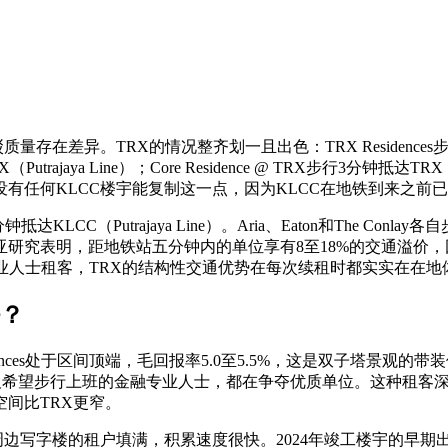
质量存在差异。TRX的情况整齐划一且出色：TRX Residences步行1
钟抵达TRX（Putrajaya Line）；Core Residence @ TRX步行
有任何KLCC楼宇能复制这一点，因为KLCC在地铁到来之前
LCC（Putrajaya Line）。Aria、Eaton和The Conlay各
研究表明，距地铁站五分钟内的单位享有8至18%的交通溢价，
业人士租客，TRX的结构性交通优势在每次续租时都实实在在地
好？
Residences处于区间顶端，毛回报率5.0至5.5%，这是双子
交官，以及希望步行上班的金融专业人士，都在争夺优质单位。这种
间比TRX更窄。
06和周边写字楼的租户填满，积累速度很快。2024年竣工楼宇的