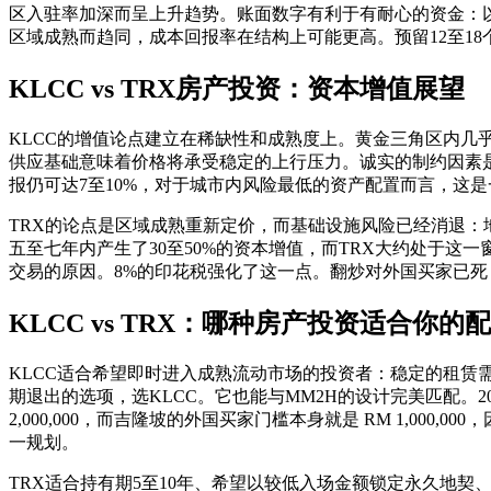
区入驻率加深而呈上升趋势。账面数字有利于有耐心的资金：以 RM 960
区域成熟而趋同，成本回报率在结构上可能更高。预留12至1
KLCC vs TRX房产投资：资本增值展望
KLCC的增值论点建立在稀缺性和成熟度上。黄金三角区内几
供应基础意味着价格将承受稳定的上行压力。诚实的制约因素是天
报仍可达7至10%，对于城市内风险最低的资产配置而言，这
TRX的论点是区域成熟重新定价，而基础设施风险已经消退：地铁
五至七年内产生了30至50%的资本增值，而TRX大约处于这
交易的原因。8%的印花税强化了这一点。翻炒对外国买家已死
KLCC vs TRX：哪种房产投资适合你的
KLCC适合希望即时进入成熟流动市场的投资者：稳定的租
期退出的选项，选KLCC。它也能与MM2H的设计完美匹配。2026
2,000,000，而吉隆坡的外国买家门槛本身就是 RM 1,
一规划。
TRX适合持有期5至10年、希望以较低入场金额锁定永久地契、捕捉新兴金融