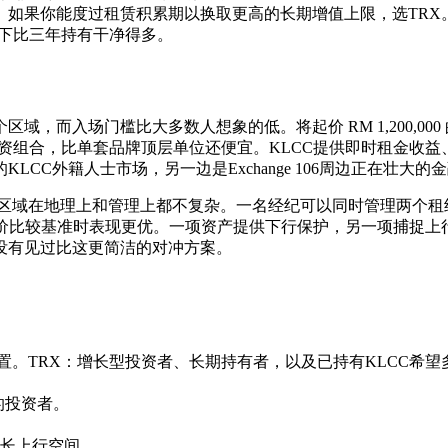
。如果你能度过租赁积累期以换取更高的长期增值上限，选TRX
制度下比三年持有干净得多。
大多数人想象的低。将起价 RM 1,200,000 的Aria Reside
永久地契投资组合，比单套品牌顶层单位还便宜。KLCC提供即时租金
CC外籍人士市场，另一边是Exchange 106周边正在壮大的
两个区域在地理上和管理上都不复杂。一名经纪可以同时管理两个租
定价比较基准时表现更优。一项资产提供下行保护，另一项捕捉上
没有见过比这更简洁的对冲方案。
置。TRX：增长型投资者、长期持有者，以及已持有KLCC希望
的投资者。
长上行空间。