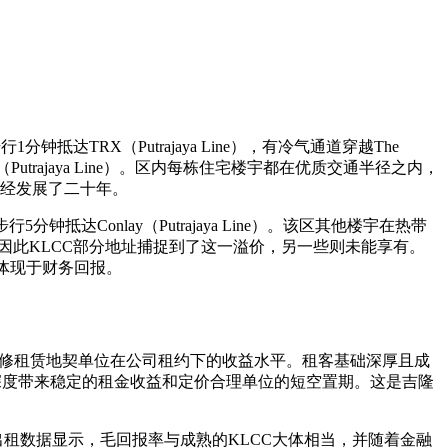
分钟抵达TRX（Putrajaya Line），有冷气通道穿越The
3分钟抵达TRX（Putrajaya Line）。区内每栋住宅楼宇都在优质交通半径之内，
已经发展了二十年。
自步行5分钟抵达Conlay（Putrajaya Line）。该区其他楼宇在热带
因此KLCC部分地址捕捉到了这一溢价，另一些则未能享有。
体现于财务回报。
塔景观的带装修租赁地契单位在公司租约下的收益水平。租客基础深厚且成
租客深度带来稳定的租金收益和定价合理单位的短空置期。这是吉隆
早期出租数据显示，毛回报率与成熟的KLCC大体相当，并随着金融