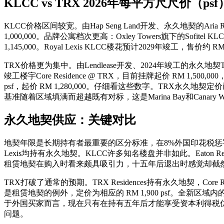
KLCC vs TRX 2026年每平方尺尺价（ps
KLCC价格区间较宽。由Hap Seng Land开发、永久地契的Aria Resi
1,000,000。品牌公寓档次更高：Oxley Towers旗下的Sofitel KLC
1,145,000。Royal Lexis KLCC楼花预计2029年竣工，售
TRX价格更为集中。由Lendlease开发、2024年竣工的永久地契TRX Re
竣工楼宇Core Residence @ TRX，目前挂牌起价 RM 1,500,00
psf，起价 RM 1,280,000。仔细看这些数字。TRX
基准随着区域填满而超越既有对标，这是Marina Bay和Canary 
永久地契供应：关键对比
地契年限是长期持有者最重要的区分标准，在8%外国印花税惩罚短期持有
Lexis均持有永久地契。KLCC许多知名楼盘并非如此。Eato
租赁地契在购入时看来颇具吸引力，十五年后退出时感觉却截
TRX打破了通常的预期。TRX Residences持有永久地契，Core
是租赁地契的例外，定价为相应的 RM 1,900 psf。全
于外国买家而言，现在只有在持有五年后才能享受资本利得税
问题。