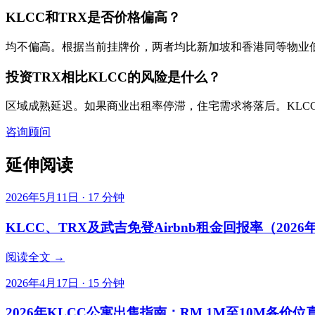
KLCC和TRX是否价格偏高？
均不偏高。根据当前挂牌价，两者均比新加坡和香港同等物业低4
投资TRX相比KLCC的风险是什么？
区域成熟延迟。如果商业出租率停滞，住宅需求将落后。KLC
咨询顾问
延伸阅读
2026年5月11日
·
17
分钟
KLCC、TRX及武吉免登Airbnb租金回报率（2026
阅读全文 →
2026年4月17日
·
15
分钟
2026年KLCC公寓出售指南：RM 1M至10M各价