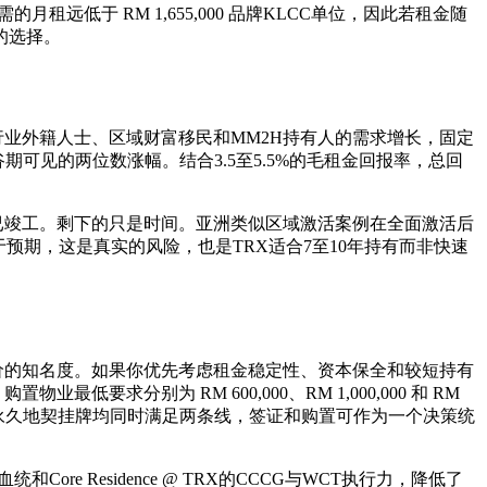
的月租远低于 RM 1,655,000 品牌KLCC单位，因此若租金随
的选择。
业外籍人士、区域财富移民和MM2H持有人的需求增长，固定
可见的两位数涨幅。结合3.5至5.5%的毛租金回报率，总回
宅楼宇已竣工。剩下的只是时间。亚洲类似区域激活案例在全面激活后
预期，这是真实的风险，也是TRX适合7至10年持有而非快速
价的知名度。如果你优先考虑租金稳定性、资本保全和较短持有
求分别为 RM 600,000、RM 1,000,000 和 RM
KLCC永久地契挂牌均同时满足两条线，签证和购置可作为一个决策统
Core Residence @ TRX的CCCG与WCT执行力，降低了