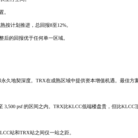
置。
成熟按计划推进，总回报8至12%。
调整后的回报优于任何单一区域。
和永久地契深度。TRX在成熟区域中提供资本增值机遇。最佳方
500 至 3,500 psf 的区间之内。TRX比KLCC低端楼盘贵，但比K
接，KLCC站和TRX站之间仅一站之距。