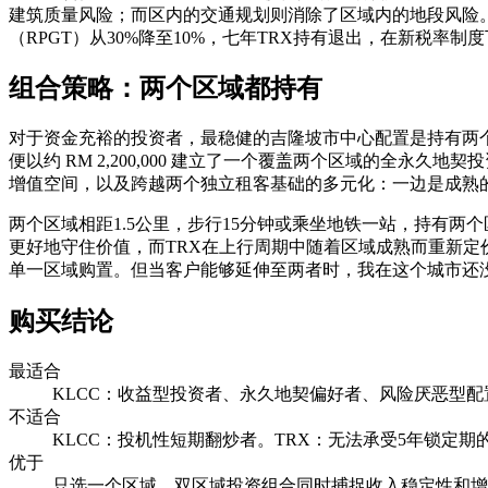
建筑质量风险；而区内的交通规划则消除了区域内的地段风险
（RPGT）从30%降至10%，七年TRX持有退出，在新税率
组合策略：两个区域都持有
对于资金充裕的投资者，最稳健的吉隆坡市中心配置是持有两个区域，而入场门槛比
便以约 RM 2,200,000 建立了一个覆盖两个区域的全
增值空间，以及跨越两个独立租客基础的多元化：一边是成熟的KL
两个区域相距1.5公里，步行15分钟或乘坐地铁一站，持有
更好地守住价值，而TRX在上行周期中随着区域成熟而重新
单一区域购置。但当客户能够延伸至两者时，我在这个城市还
购买结论
最适合
KLCC：收益型投资者、永久地契偏好者、风险厌恶型配
不适合
KLCC：投机性短期翻炒者。TRX：无法承受5年锁定期
优于
只选一个区域。双区域投资组合同时捕捉收入稳定性和增