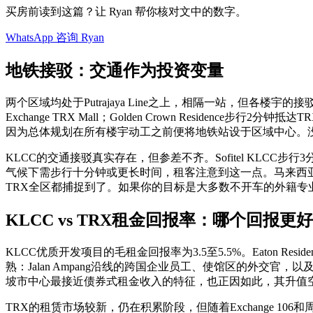
买房前读到这篇？让 Ryan 帮你核对文中的数字。
WhatsApp 咨询 Ryan
地铁接驳：交通作为投资变量
两个区域均处于Putrajaya Line之上，相隔一站，但各楼宇的接驳
Exchange TRX Mall；Golden Crown Residence步行2分
因为总体规划在所有楼宇动工之前便将地铁站设于区域中心。没
KLCC的交通接驳真实存在，但参差不齐。Sofitel KLCC步行3分钟抵达K
气候下需步行十分钟或更长时间，租客注意到这一点。马来西亚
TRX全区都捕捉到了。如果你的目标是大多数不开车的外籍专
KLCC vs TRX租金回报率：哪个回报更
KLCC优质开发项目的毛租金回报率为3.5至5.5%。Eaton 
熟：Jalan Ampang沿线的跨国企业员工、使馆区的外
坡市中心最接近债券式租金收入的特征，也正因如此，其升值空
TRX的租赁市场较新，仍在积累阶段，但随着Exchange 1