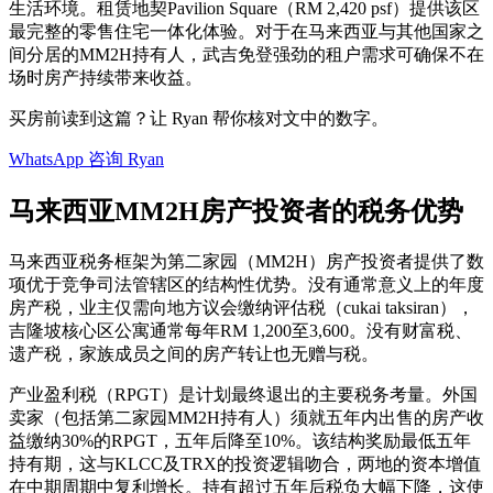
生活环境。租赁地契Pavilion Square（RM 2,420 psf）提供该区
最完整的零售住宅一体化体验。对于在马来西亚与其他国家之
间分居的MM2H持有人，武吉免登强劲的租户需求可确保不在
场时房产持续带来收益。
买房前读到这篇？让 Ryan 帮你核对文中的数字。
WhatsApp 咨询 Ryan
马来西亚MM2H房产投资者的税务优势
马来西亚税务框架为第二家园（MM2H）房产投资者提供了数
项优于竞争司法管辖区的结构性优势。没有通常意义上的年度
房产税，业主仅需向地方议会缴纳评估税（cukai taksiran），
吉隆坡核心区公寓通常每年RM 1,200至3,600。没有财富税、
遗产税，家族成员之间的房产转让也无赠与税。
产业盈利税（RPGT）是计划最终退出的主要税务考量。外国
卖家（包括第二家园MM2H持有人）须就五年内出售的房产收
益缴纳30%的RPGT，五年后降至10%。该结构奖励最低五年
持有期，这与KLCC及TRX的投资逻辑吻合，两地的资本增值
在中期周期中复利增长。持有超过五年后税负大幅下降，这使