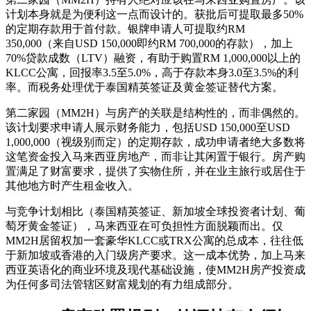
计划本身就是为便利这一点而设计的。获批后可提取最多50%
的定期存款用于首付款。银牌申请人可提取约RM
350,000（来自USD 150,000即约RM 700,000的存款），加上
70%贷款成数（LTV）融资，有助于购置RM 1,000,000以上的
KLCC公寓，回报率3.5至5.0%，高于存款本身3.0至3.5%的利
率。而税务处理优于泰国精英签证及黄金签证替代方案。
第二家园（MM2H）与房产的关联是结构性的，而非偶然的。
该计划要求申请人展示财务能力，包括USD 150,000至USD
1,000,000（视级别而定）的定期存款，成功申请者绝大多数将
这笔资金投入马来西亚房地产，而非让其闲置于银行。房产购
置满足了财富要求，提供了实物住所，并在业主旅行或居住于
其他地方时产生租金收入。
与竞争计划相比（泰国精英签证、新加坡全球投资者计划、葡
萄牙黄金签证），马来西亚在可负担性方面脱颖而出。仅
MM2H居留权加一套豪华KLCC或TRX公寓的总成本，往往低
于新加坡或香港的入门级房产要求。这一成本优势，加上马来
西亚英语化的商业环境及现代基础设施，使MM2H房产投资成
为任何多司法管辖区财富规划的有力组成部分。