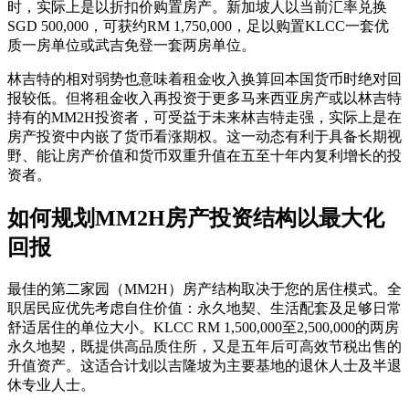
时，实际上是以折扣价购置房产。新加坡人以当前汇率兑换
SGD 500,000，可获约RM 1,750,000，足以购置KLCC一套优
质一房单位或武吉免登一套两房单位。
林吉特的相对弱势也意味着租金收入换算回本国货币时绝对回
报较低。但将租金收入再投资于更多马来西亚房产或以林吉特
持有的MM2H投资者，可受益于未来林吉特走强，实际上是在
房产投资中内嵌了货币看涨期权。这一动态有利于具备长期视
野、能让房产价值和货币双重升值在五至十年内复利增长的投
资者。
如何规划MM2H房产投资结构以最大化
回报
最佳的第二家园（MM2H）房产结构取决于您的居住模式。全
职居民应优先考虑自住价值：永久地契、生活配套及足够日常
舒适居住的单位大小。KLCC RM 1,500,000至2,500,000的两房
永久地契，既提供高品质住所，又是五年后可高效节税出售的
升值资产。这适合计划以吉隆坡为主要基地的退休人士及半退
休专业人士。