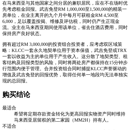
在马来西亚与其他国家之间分居的兼职居民，应在不在场时优
先考虑租金回报。武吉免登RM 1,000,000至1,500,000的精装一
房单位，在业主离开的九个月中每月可获租金RM 4,500至
6,000，足以覆盖按揭、维修及评估税，同时仍产生正现金
流。业主在马来西亚期间使用该单位，省去住酒店费用，同时
保持房产良好状态。
拥有超过RM 3,000,000的投资组合投资者，应考虑双区域策
略：KLCC一套永久地契单位用于资本保值，武吉免登或TRX
一套以收益为主的单位用于产生收入。这分散了地契类型、租
客结构及回报类型的风险，同时将两处房产都保持在15分钟步
行范围内便于管理。合并投资组合同时捕捉KLCC声誉驱动的
增值及武吉免登的回报优势，取得任何单一地段均无法单独实
现的总回报。
购买结论
最适合
希望将定期存款资金转化为更高回报实物资产同时维持
马来西亚居留权的第二家园（MM2H）持有人。
不适合