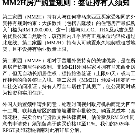
MM2H房产购置规则：签证持有人须知
第二家园（MM2H）持有人与任何非马来西亚买家受相同的外
资持有规则约束：大多数州（包括吉隆坡）的住宅房产最低购
入门槛为RM 1,000,000。这一门槛与KLCC、TRX及武吉免登
的优质公寓自然吻合，该范围内几乎所有正规单位均轻松超过
此底线。第二家园（MM2H）持有人可购置永久地契或租赁地
契，且不设持有物业数量上限。
第二家园（MM2H）相对于普通外资持有的关键优势，是在所
购房产长期居住的权利。非MM2H外国买家可拥有马来西亚房
产，但无自动长期居住权，须持旅游签证（上限90天）或与工
作挂钩的商务签证入境。第二家园（MM2H）颁发可续签的十
年社交访问准证，持有人可全年居住于其房产，使公寓同时成
为投资和实用住所。
外国人购置须申请州同意，处理时间视州政府机构而定为四至
十二周。联邦直辖区的吉隆坡通常审批较快。购置总成本（含
印花税、买卖合约与贷款文件法律费用、估价费及RM 50州同
意书申请费）须预留高于购买价格10至11%。我们的2026年
RPGT及印花税指南对此有详细分解。