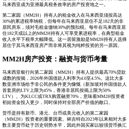
马来西亚成为亚洲最具税务效率的房产投资地之一。
第二家园（MM2H）持有人的租金收入在马来西亚须按高达
30%的累进税率纳税，但每年在马来西亚居住不足182天的非
居民房东，须对毛租金缴纳30%的预扣税。每年在马来西亚居
住182天或以上的MM2H持有人可享受累进税率，在典型租金
收入水平下税率大幅降低。这一居留激励是MM2H持有人选择
居住于其马来西亚房产而非将其视为纯粹投资的另一原因。
MM2H房产投资：融资与货币考量
马来西亚银行向第二家园（MM2H）持有人提供最高70%贷款
成数的按揭，2026年外国借款人利率为4.0至4.5%。这比大多
数亚洲市场给予非公民的条件更为慷慨（新加坡对外国借款人
首套房的LTV上限为45%，香港非居民按揭上限为50%
LTV）。为KLCC或TRX购置融资70%，意味着MM2H投资者
初始资金投入更少，同时保持对全部房产价值的敞口。
货币是持有新币、港元、台币或美元收入的第二家园
（MM2H）投资者的重要因素。林吉特自2023年以来相对大多
数主要货币处于历史弱势水平，因此外国买家以较强货币换汇