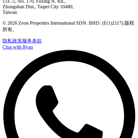
11F.-1, No. 170, Fuxing N. Rd.,
Zhongshan Dist., Taipei City 10480,
Taiwan
©
2026
Zeon Properties International SDN. BHD. (E(1)2117).
版权
所有。
隐私政策
服务条款
Chat with Ryan