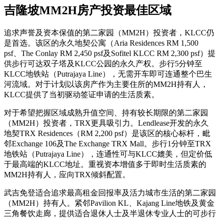
吉隆坡MM2H房产投资最佳区域
追求声誉及资本保值的第二家园（MM2H）投资者，KLCC仍
是首选。该区的永久地契公寓（Aria Residences RM 1,500
psf、The Conlay RM 2,450 psf及Sofitel KLCC RM 2,300 psf）提
供步行可达双子塔及KLCC公园的永久产权。步行5分钟至
KLCC地铁站（Putrajaya Line），无需开车即可连通整个巴生
河流域。对于计划以该房产作为主要住所的MM2H持有人，
KLCC提供了当初驱动签证申请的生活质素。
对于希望把握区域成熟升值空间、持有较长期限的第二家园
（MM2H）投资者，TRX更具吸引力。Lendlease开发的永久
地契TRX Residences（RM 2,200 psf）是该区的核心标杆，毗
邻Exchange 106及The Exchange TRX Mall。步行1分钟至TRX
地铁站（Putrajaya Line），连通性可与KLCC媲美，但定价低
于最高端的KLCC地址。重视资本增值多于即时生活质素的
MM2H持有人，应向TRX倾斜配置。
武吉免登适合追求最高租金回报率及活力城市生活的第二家园
（MM2H）持有人。紧邻Pavilion KL、Kajang Line地铁及黄金
三角餐饮走廊，提供适合退休人士及半退休专业人士的可步行